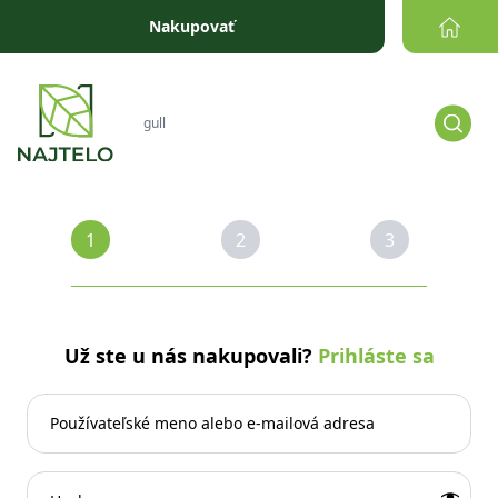
Prejsť na obsah
Nakupovať
1
2
3
Už ste u nás nakupovali?
Prihláste sa