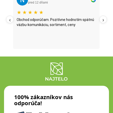
pred 12 dňami
★
★
★
★
★
★
‹
›
oží
Obchod odporúčam. Pozitívne hodnotím spätnú
Najt
väzbu-komunikáciu, sortiment, ceny
posl
...
oni 
fazu
Prečí
100% zákazníkov nás
odporúča!