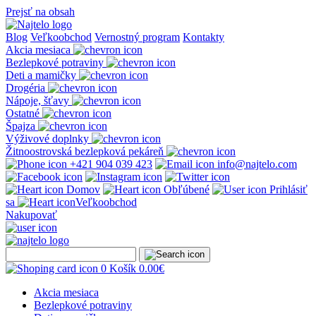
Prejsť na obsah
Blog
Veľkoobchod
Vernostný program
Kontakty
Akcia mesiaca
Bezlepkové potraviny
Deti a mamičky
Drogéria
Nápoje, šťavy
Ostatné
Špajza
Výživové doplnky
Žitnoostrovská bezlepková pekáreň
+421 904 039 423
info@najtelo.com
Domov
Obľúbené
Prihlásiť
sa
Veľkoobchod
Nakupovať
0
Košík
0.00
€
Akcia mesiaca
Bezlepkové potraviny