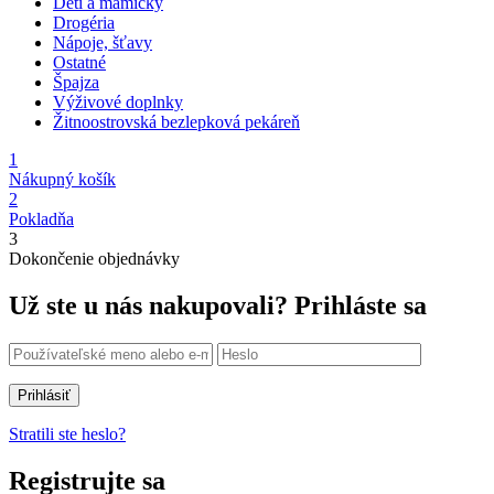
Deti a mamičky
Drogéria
Nápoje, šťavy
Ostatné
Špajza
Výživové doplnky
Žitnoostrovská bezlepková pekáreň
1
Nákupný košík
2
Pokladňa
3
Dokončenie objednávky
Už ste u nás nakupovali?
Prihláste sa
Prihlásiť
Stratili ste heslo?
Registrujte sa