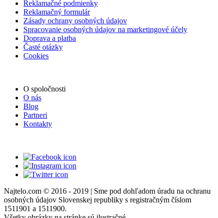
Reklamačné podmienky
Reklamačný formulár
Zásady ochrany osobných údajov
Spracovanie osobných údajov na marketingové účely
Doprava a platba
Časté otázky
Cookies
O spoločnosti
O nás
Blog
Partneri
Kontakty
Najtelo.com
© 2016 - 2019 | Sme pod dohľadom úradu na ochranu
osobných údajov Slovenskej republiky s registračným číslom
1511901 a 1511900.
Všetky obrázky na stránke sú ilustračné.